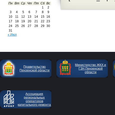
Пн
Вт
Ср
Чт
Пт
Сб
Вс
1
2
3
4
5
6
7
8
9
10
11
12
13
14
15
16
17
18
19
20
21
22
23
24
25
26
27
28
29
30
31
« Июл
Министерство ЖКХ и
Правительство
ГЗН Пензенской
Пензенской области
области
Ассоциация
региональных
операторов
капитального ремонта