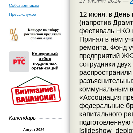
17 ИЮНЯ 2014 —
Собственникам
12 июня, в День 
Пресс-служба
(напротив Драмт
фестиваль НКО 
Принял в нём уч
ремонта. Фонд 
Конкурсный
предприятий ЖК
отбор
сотрудники двух
подрядных
организаций
распространили 
разъяснительны
коммунальным в
«Ассоциация пр
федеральные б
капитального ре
Календарь
подготовленную
[slideshow_deploy
Август 2026