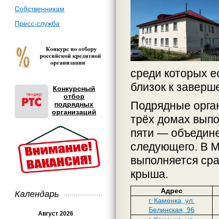
Собственникам
Пресс-служба
среди которых е
близок к заверш
Конкурсный
отбор
Подрядные орган
подрядных
организаций
трёх домах выпо
пяти — объедине
следующего. В М
выполняется сра
крыша.
Адрес
Календарь
г. Каменка, ул.
Белинская, 96
Август 2026