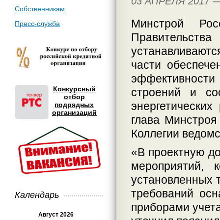
03 АПРЕЛЯ 2017 
Собственникам
Минстрой Рос
Пресс-служба
Правительст
устанавливаютс
части обеспече
эффективност
Конкурсный
строений и со
отбор
энергетических
подрядных
организаций
глава Минстроя
Коллегии ведомс
«В проектную д
мероприятий, 
установленных 
требований осн
Календарь
приборами учета
Август 2026