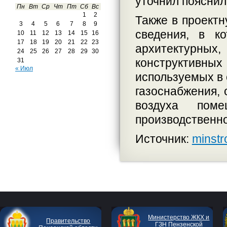
уточнил поясни
Пн
Вт
Ср
Чт
Пт
Сб
Вс
1
2
Также в проект
3
4
5
6
7
8
9
сведения, в к
10
11
12
13
14
15
16
17
18
19
20
21
22
23
архитектурны
24
25
26
27
28
29
30
конструктивн
31
« Июл
используемых в 
газоснабжения, 
воздуха пом
производственно
Источник:
minstr
Министерство ЖКХ и
Правительство
ГЗН Пензенской