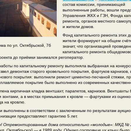
состав комиссии, принимающей
выполненные работы, вошли пред
Управления ЖКХ и ГЗН, Фонда кап
ремонта, органов местного самоу
и жители домов.
Фонд капитального ремонта этих 
жители формируют на общем счёте
ма по ул. Октябрьской, 7б
значит, что организацией проведе
капитального ремонта общедомов
роекта до приёмки занимался регоператор.
 работы по капитальному ремонту выполняла выбранная на конк
звел демонтаж старого кровельного покрытия, фартуков карнизов,
 нового покрытия: выполнили ремонт цементно-песчаной стяжки, 
аплавляемое покрытие было выполнено из современных качественн
лена кирпичная кладка вентшахт, парапетов, карнизов. Вентшахт
 зонтами, а в местах примыкания к кровле — фартуками из оцинко
да на кровлю.
и выполнены в соответствии с заключенным по результатам аукци
низации предоставляют гарантию 5 лет.
! Отремонтированные дома относительно «молодые»: МКД № 2в 
 ул. Октябрьской — в 1989 году. Однако состояние их крыш был