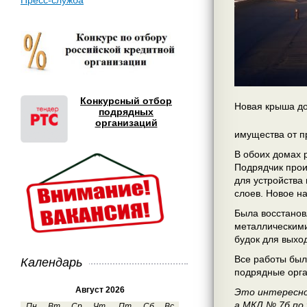
Пресс-служба
Конкурсный отбор
Новая крыша до
подрядных
организаций
имущества от п
В обоих домах
Подрядчик прои
для устройства
слоев. Новое н
Была восстанов
металлическими
будок для выхо
Все работы был
Календарь
подрядные орга
Август 2026
Это интересно
а МКД № 7б по
Пн
Вт
Ср
Чт
Пт
Сб
Вс