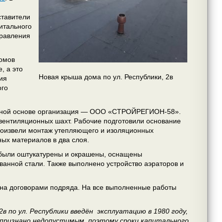
ставители
итального
правления
домов
, а это
Новая крыша дома по ул. Республики, 2в
ния
ого
урсной основе организация — ООО «СТРОЙРЕГИОН-58».
 вентиляционных шахт. Рабочие подготовили основание
произвели монтаж утепляющего и изоляционных
ых материалов в два слоя.
ы были оштукатурены и окрашены, оснащены
ванной стали. Также выполнено устройство аэраторов и
она договорами подряда. На все выполненные работы
по ул. Республики введён эксплуатацию в 1980 году,
о признано недопустимым, поэтому сроки капитального