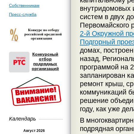
капитальному р
Собственникам
внутридомовых
Пресс-служба
систем в двух д
Первомайского р
2-й Окружной пр
Подгорный проез
домах, построен
Конкурсный
назад, Регионал
отбор
подрядных
программой на 2
организаций
запланирован к
ремонт крыш, ср
коммуникаций бы
решение объедин
году, как уже де
Календарь
В многоквартирн
подрядная орга
Август 2026