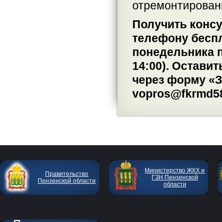
отремонтирован
Получить конс
телефону беспл
понедельника по
14:00). Остави
через форму «З
vopros@fkrmd58
Министерство ЖКХ и
Правительство
ГЗН Пензенской
Пензенской области
области