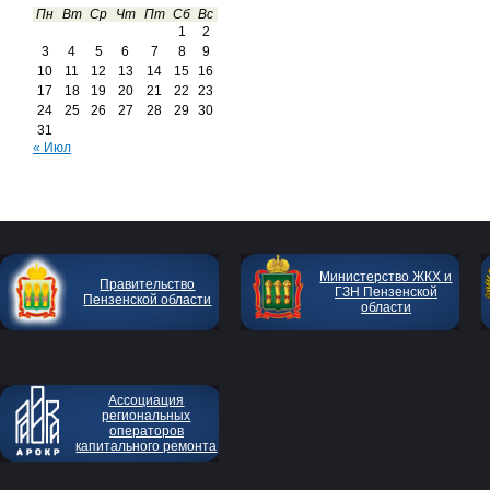
Пн
Вт
Ср
Чт
Пт
Сб
Вс
1
2
3
4
5
6
7
8
9
10
11
12
13
14
15
16
17
18
19
20
21
22
23
24
25
26
27
28
29
30
31
« Июл
Министерство ЖКХ и
Правительство
ГЗН Пензенской
Пензенской области
области
Ассоциация
региональных
операторов
капитального ремонта