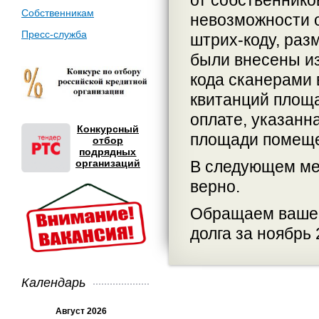
от собственник
Собственникам
невозможности о
Пресс-служба
штрих-коду, раз
были внесены и
кода сканерами 
квитанций площа
оплате, указанн
Конкурсный
площади помеще
отбор
подрядных
организаций
В следующем ме
верно.
Обращаем ваше 
долга за ноябрь 
Календарь
Август 2026