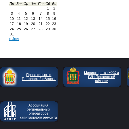
Пн
Вт
Ср
Чт
Пт
Сб
Вс
1
2
3
4
5
6
7
8
9
10
11
12
13
14
15
16
17
18
19
20
21
22
23
24
25
26
27
28
29
30
31
« Июл
Министерство ЖКХ и
Правительство
ГЗН Пензенской
Пензенской области
области
Ассоциация
региональных
операторов
капитального ремонта