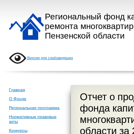
Региональный фонд к
ремонта многокварти
Пензенской области
Версия для слабовидящих
Главная
Отчет о пр
О Фонде
фонда капи
Региональная программа
многокварт
Нормативные правовые
акты
области за 
Конкурсы