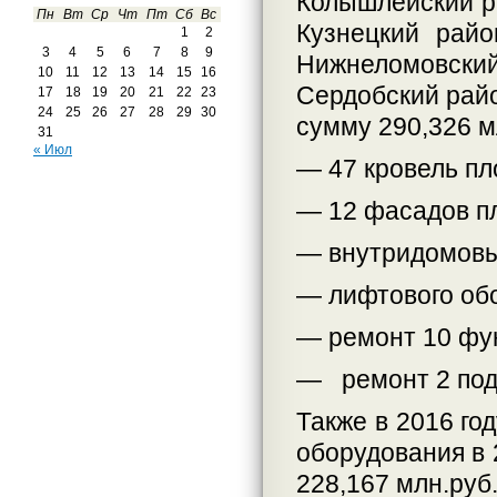
Колышлейский р
Пн
Вт
Ср
Чт
Пт
Сб
Вс
Кузнецкий рай
1
2
3
4
5
6
7
8
9
Нижнеломовский
10
11
12
13
14
15
16
Сердобский рай
17
18
19
20
21
22
23
24
25
26
27
28
29
30
сумму 290,326 мл
31
« Июл
— 47 кровель пл
— 12 фасадов пл
— внутридомовы
— лифтового обо
— ремонт 10 фу
— ремонт 2 под
Также в 2016 го
оборудования в 
228,167 млн.руб.