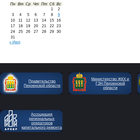
Пн
Вт
Ср
Чт
Пт
Сб
Вс
1
2
3
4
5
6
7
8
9
10
11
12
13
14
15
16
17
18
19
20
21
22
23
24
25
26
27
28
29
30
31
« Июл
Министерство ЖКХ и
Правительство
ГЗН Пензенской
Пензенской области
области
Ассоциация
региональных
операторов
капитального ремонта