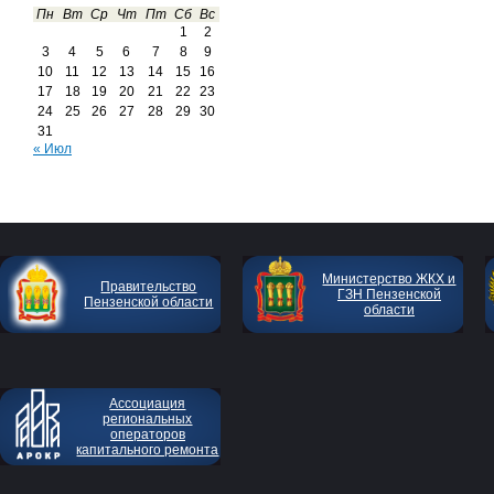
Пн
Вт
Ср
Чт
Пт
Сб
Вс
1
2
3
4
5
6
7
8
9
10
11
12
13
14
15
16
17
18
19
20
21
22
23
24
25
26
27
28
29
30
31
« Июл
Министерство ЖКХ и
Правительство
ГЗН Пензенской
Пензенской области
области
Ассоциация
региональных
операторов
капитального ремонта