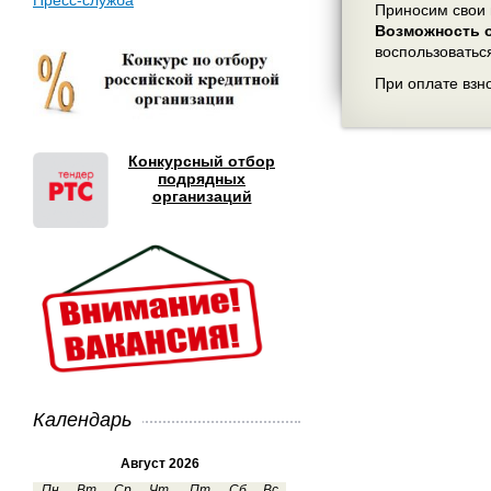
Пресс-служба
Приносим свои 
Возможность о
воспользоватьс
При оплате взн
Конкурсный отбор
подрядных
организаций
Календарь
Август 2026
Пн
Вт
Ср
Чт
Пт
Сб
Вс