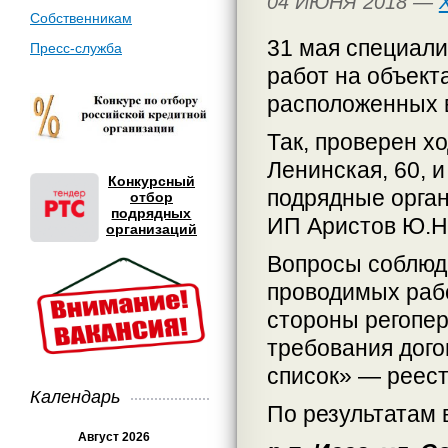
04 ИЮНЯ 2018 —
Собственникам
31 мая специали
Пресс-служба
работ на объект
расположенных в
Так, проверен хо
Ленинская, 60, и
Конкурсный
подрядные орга
отбор
подрядных
ИП Аристов Ю.Н.
организаций
Вопросы соблюде
проводимых раб
стороны регопер
требования дого
список» — реест
Календарь
По результатам 
Август 2026