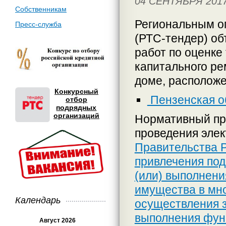
04 СЕНТЯБРЯ 201
Собственникам
Региональным о
Пресс-служба
(РТС-тендер) об
работ по оценке
капитального р
доме, расположе
Конкурсный
Пензенская обл
отбор
подрядных
организаций
Нормативный пр
проведения эле
Правительства Р
привлечения под
(или) выполнени
имущества в мно
Календарь
осуществления за
выполнения фун
Август 2026