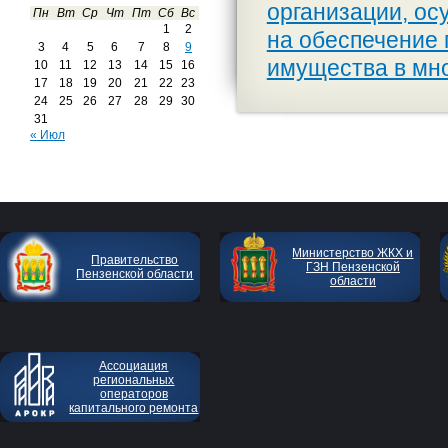
организации, о
Пн
Вт
Ср
Чт
Пт
Сб
Вс
1
2
на обеспечение 
3
4
5
6
7
8
9
имущества в мн
10
11
12
13
14
15
16
17
18
19
20
21
22
23
24
25
26
27
28
29
30
31
« Июл
Министерство ЖКХ и
Правительство
ГЗН Пензенской
Пензенской области
области
Ассоциация
региональных
операторов
капитального ремонта