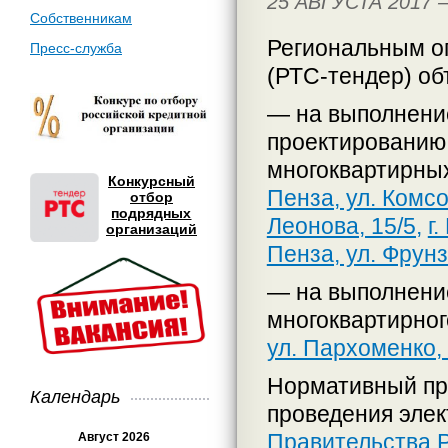
25 АВГУСТА 2017
Собственникам
Региональным о
Пресс-служба
(РТС-тендер) об
— на выполнение
проектированию
многоквартирны
Конкурсный
Пенза, ул. Комсо
отбор
подрядных
Леонова, 15/5,
г
организаций
Пенза, ул. Фрунз
— на выполнени
многоквартирног
ул. Пархоменко, 
Нормативный пр
Календарь
проведения эле
Правительства Р
Август 2026