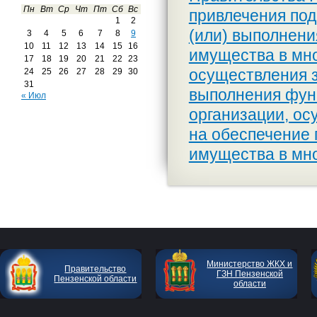
Пн
Вт
Ср
Чт
Пт
Сб
Вс
привлечения под
1
2
(или) выполнени
3
4
5
6
7
8
9
10
11
12
13
14
15
16
имущества в мно
17
18
19
20
21
22
23
осуществления за
24
25
26
27
28
29
30
31
выполнения фун
« Июл
организации, о
на обеспечение 
имущества в мн
Министерство ЖКХ и
Правительство
ГЗН Пензенской
Пензенской области
области