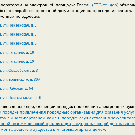
оператором на электронной площадке России
(РТС-тендер)
объявле
от по разработке проектной документации на проведение капита
женных по адресам:
, ул. Пензенская, д. 1
, ул. Пензенская, д. 3
, ул. Пензенская, д. 5
 ул. Гагарина, д. 18
 ул. Гагарина, д. 19
 ул. Сердобская , д. 3
, ул. Белинского, д. 36А
, ул. Рабочая, д. 54
, ул. Первомайская, д. 6
авовой акт, определяющий порядок проведения электронных аук
 порядке привлечения подрядных организаций для оказания услуг
ва в многоквартирном доме и порядке осуществления закупок това
нной некоммерческой организации, осуществляющей деятельност
емонта общего имущества в многоквартирном доме»
.