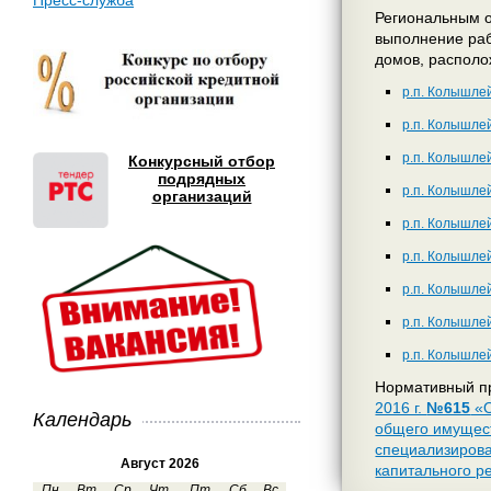
Пресс-служба
Региональным 
выполнение раб
домов, располо
р.п. Колышлей
р.п. Колышлей
р.п. Колышлей
Конкурсный отбор
подрядных
р.п. Колышлей,
организаций
р.п. Колышлей,
р.п. Колышлей,
р.п. Колышлей
р.п. Колышлей
р.п. Колышлей
Нормативный пр
2016 г.
№615
«О
Календарь
общего имущест
специализирова
Август 2026
капитального р
Пн
Вт
Ср
Чт
Пт
Сб
Вс