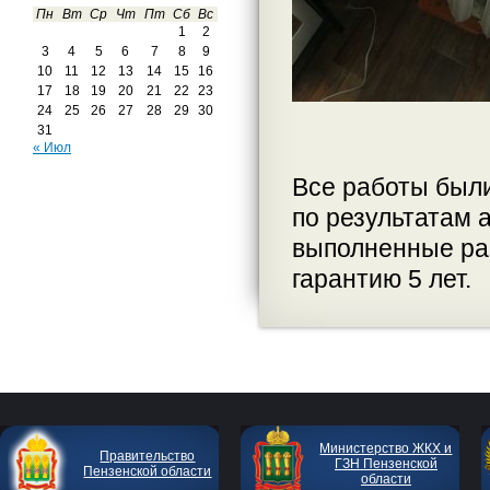
Пн
Вт
Ср
Чт
Пт
Сб
Вс
1
2
3
4
5
6
7
8
9
10
11
12
13
14
15
16
17
18
19
20
21
22
23
24
25
26
27
28
29
30
31
« Июл
Все работы был
по результатам 
выполненные ра
гарантию 5 лет.
Министерство ЖКХ и
Правительство
ГЗН Пензенской
Пензенской области
области