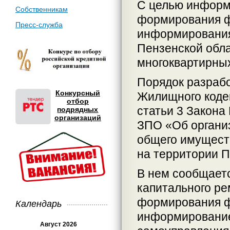
С целью информ
Собственникам
формирования ф
Пресс-служба
информирования
Пензенской обл
многоквартирны
Порядок разрабо
Конкурсный
Жилищного кодек
отбор
статьи 3 Закона
подрядных
организаций
ЗПО «Об органи
общего имущест
на территории П
В нем сообщает
капитального ре
формирования ф
Календарь
информирование,
Август 2026