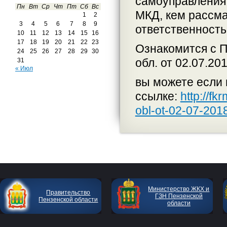
самоуправления
Пн
Вт
Ср
Чт
Пт
Сб
Вс
МКД, кем рассма
1
2
3
4
5
6
7
8
9
ответственность
10
11
12
13
14
15
16
17
18
19
20
21
22
23
Ознакомится с 
24
25
26
27
28
29
30
обл. от 02.07.20
31
« Июл
вы можете если 
ссылке:
http://f
obl-ot-02-07-201
Министерство ЖКХ и
Правительство
ГЗН Пензенской
Пензенской области
области