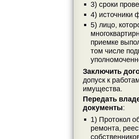
3) сроки пров
4) источники 
5) лицо, кото
многоквартир
приемке выпол
том числе по
уполномоченно
Заключить дого
допуск к работа
имущества.
Передать влад
документы
:
1) Протокол о
ремонта, реес
собственнико