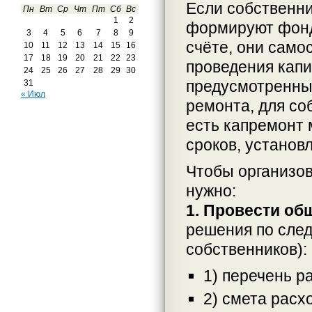
Если собственн
Пн
Вт
Ср
Чт
Пт
Сб
Вс
1
2
формируют фонд
3
4
5
6
7
8
9
счёте, они само
10
11
12
13
14
15
16
17
18
19
20
21
22
23
проведения капи
24
25
26
27
28
29
30
предусмотренны
31
« Июл
ремонта, для со
есть капремонт 
сроков, установ
Чтобы организов
нужно:
1. Провести об
решения по след
собственников):
1) перечень р
2) смета расх