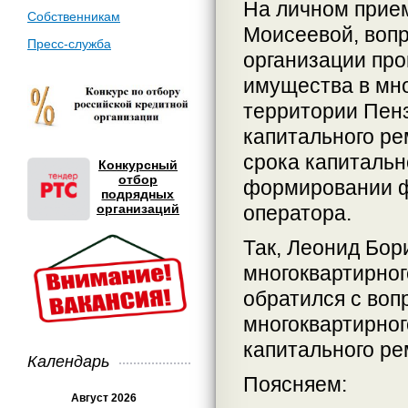
На личном прием
Собственникам
Моисеевой, вопр
Пресс-служба
организации про
имущества в мн
территории Пен
капитального ре
срока капитальн
Конкурсный
отбор
формировании ф
подрядных
организаций
оператора.
Так, Леонид Бор
многоквартирног
обратился с воп
многоквартирно
капитального ре
Календарь
Поясняем:
Август 2026