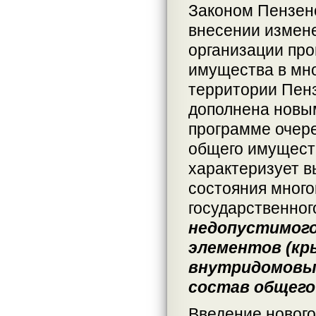
Законом Пензен
внесении измене
организации про
имущества в мн
территории Пенз
дополнена новы
программе очере
общего имуществ
характеризует в
состояния много
государственног
недопустимого
элементов (кр
внутридомовых
состав общего
Введение нового