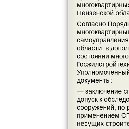
многоквартирны
Пензенской обла
Согласно Поряд
многоквартирным
самоуправления
области, в допо
состоянии много
Госжилстройтех
Уполномоченный
документы:
— заключение с
допуск к обслед
сооружений, по 
применением СП
несущих строите