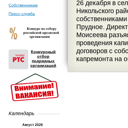
26 декабря в се
Собственникам
Никольского рай
Пресс-служба
собственниками
Прудное. Директ
Моисеева разъя
проведения капи
договоров с со
Конкурсный
отбор
капремонта на о
подрядных
организаций
Календарь
Август 2026