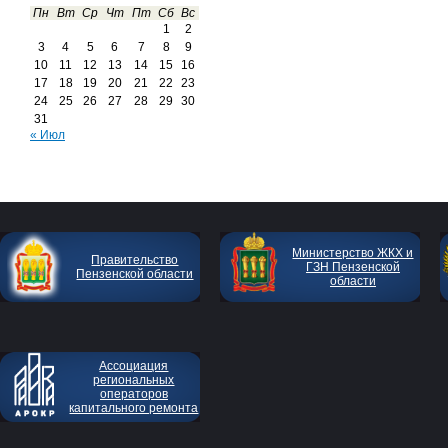
Пн
Вт
Ср
Чт
Пт
Сб
Вс
1
2
3
4
5
6
7
8
9
10
11
12
13
14
15
16
17
18
19
20
21
22
23
24
25
26
27
28
29
30
31
« Июл
Министерство ЖКХ и
Правительство
ГЗН Пензенской
Пензенской области
области
Ассоциация
региональных
операторов
капитального ремонта