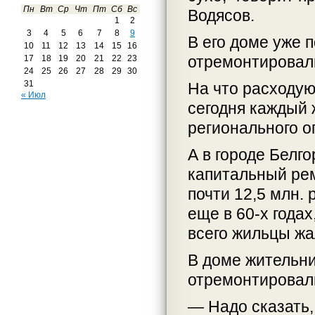
Пн
Вт
Ср
Чт
Пт
Сб
Вс
Водясов.
1
2
3
4
5
6
7
8
9
В его доме уже 
10
11
12
13
14
15
16
отремонтировал
17
18
19
20
21
22
23
24
25
26
27
28
29
30
31
На что расходую
« Июл
сегодня каждый 
регионального о
А в городе Белг
капитальный ре
почти 12,5 млн.
еще в 60-х года
всего жильцы жа
В доме жительн
отремонтировал
— Надо сказать, 