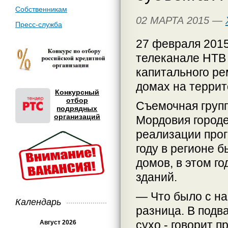
Собственникам
02 МАРТА 2015 —
Пресс-служба
27 февраля 2015
телеканале НТВ 
капитального р
домах на террит
Конкурсный
отбор
Съемочная групп
подрядных
организаций
Мордовия городе
реализации про
году в регионе 
домов, в этом г
зданий.
— Что было с на
Календарь
разница. В подв
сухо,- говорит 
Август 2026