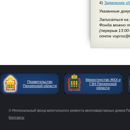
4)
Заявление об
Указанные доку
Записаться на
Фонда можно по
(перерыв 13:0
почте vopros@f
Министерство ЖКХ и
Правительство
ГЗН Пензенской
Пензенской области
области
© Региональный фонд капитального ремонта многоквартирных домов П
Контакты