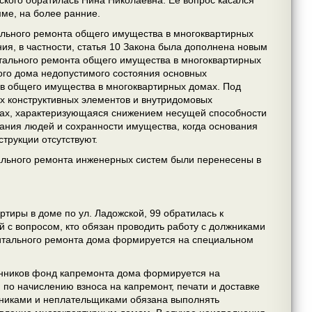
ского обратилась Нина Николаевна. Её вопрос касался
ме, на более ранние.
ального ремонта общего имущества в многоквартирных
я, в частности, статья 10 Закона была дополнена новым
тального ремонта общего имущества в многоквартирных
ого дома недопустимого состояния основных
ав общего имущества в многоквартирных домах. Под
х конструктивных элементов и внутридомовых
мах, характеризующаяся снижением несущей способности
вания людей и сохранности имущества, когда основания
трукции отсутствуют.
итального ремонта инженерных систем были перенесены в
ртиры в доме по ул. Ладожской, 99 обратилась к
 с вопросом, кто обязан проводить работу с должниками
итального ремонта дома формируется на специальном
енников фонд капремонта дома формируется на
 по начислению взноса на капремонт, печати и доставке
лжниками и неплательщиками обязана выполнять