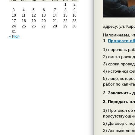
1
2
3
4
5
6
7
8
9
10
11
12
13
14
15
16
17
18
19
20
21
22
23
адресу: ул. Ки
24
25
26
27
28
29
30
31
Напоминаем, чт
« Июл
1.
Провести о
1) перечень ра
2) смета расхо
3) сроки прове
4) источники ф
5) лицо, котор
работ по капит
2. Заключить 
3. Передать в
1) Протокол об
присутствующих
2) Договор с п
3) Акт выполне