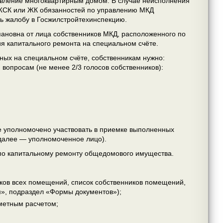
вление многоквартирным домом. В случае неисполнения
ЖСК или ЖК обязанностей по управлению МКД
ь жалобу в Госжилстройтехинспекцию.
ановна от лица собственников МКД, расположенного по
ия капитального ремонта на специальном счёте.
нных на специальном счёте, собственникам нужно:
вопросам (не менее 2/3 голосов собственников):
ме уполномочено участвовать в приемке выполненных
(далее — уполномоченное лицо).
 по капитальному ремонту общедомового имущества.
иков всех помещений, список собственников помещений,
м», подраздел «Формы документов»);
метным расчетом;