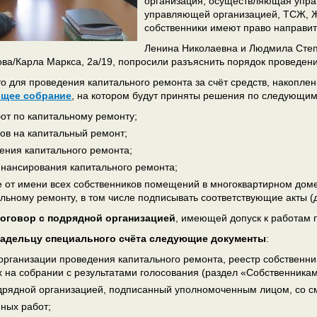
организация, осуществляющая упра
управляющей организацией, ТСЖ, 
собственники имеют право направит
Ленина Николаевна и Людмила Степ
рова/Карла Маркса, 2а/19, попросили разъяснить порядок проведен
о для проведения капитального ремонта за счёт средств, накопле
бщее собрание
, на котором будут приняты решения по следующим 
бот по капитальному ремонту;
дов на капитальный ремонт;
дения капитального ремонта;
инансирования капитального ремонта;
ое от имени всех собственников помещений в многоквартирном до
альному ремонту, в том числе подписывать соответствующие акты 
договор с подрядной организацией
, имеющей допуск к работам
ладельцу специального счёта следующие документы
:
 организации проведения капитального ремонта, реестр собственн
 на собрании с результатами голосования (раздел «Собственника
одрядной организацией, подписанный уполномоченным лицом, со с
нных работ;