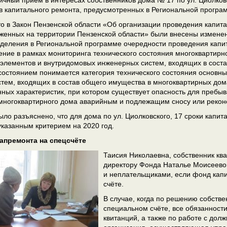
личный приём в интересах собственников дома № 17 по ул. Циолков
в капитального ремонта, предусмотренных в Региональной програм
о в Закон Пензенской области «Об организации проведения капит
женных на территории Пензенской области» были внесены изменени
деления в Региональной программе очередности проведения капи
ние в рамках мониторинга технического состояния многоквартирн
 элементов и внутридомовых инженерных систем, входящих в сост
остоянием понимается категория технического состояния основны
тем, входящих в состав общего имущества в многоквартирных до
нных характеристик, при котором существует опасность для пребы
многоквартирного дома аварийным и подлежащим сносу или реконс
ыло разъяснено, что для дома по ул. Циолковского, 17 сроки кап
 указанным критерием на 2020 год.
апремонта на спецсчёте
Таисия Николаевна, собственник ква
директору Фонда Наталье Моисеевой
и неплательщиками, если фонд кап
счёте.
В случае, когда по решению собств
специальном счёте, все обязанности
квитанций, а также по работе с до