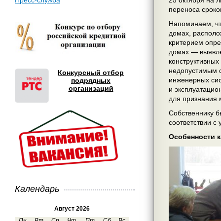
Пресс-служба
25 октября на 
переноса сроко
Напоминаем, чт
домах, располо
критерием опре
домах — выявле
конструктивных
недопустимым с
Конкурсный отбор
инженерных сис
подрядных
организаций
и эксплуатацио
для признания 
Собственнику б
соответствии с
Особенности к
Календарь
Август 2026
Пн
Вт
Ср
Чт
Пт
Сб
Вс