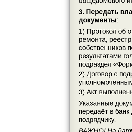
общедомового и
3. Передать вл
документы
:
1) Протокол об 
ремонта, реестр
собственников 
результатами го
подраздел «Фор
2) Договор с по
уполномоченным
3) Акт выполнен
Указанные доку
передаёт в банк
подрядчику.
ВАЖНО! На дату