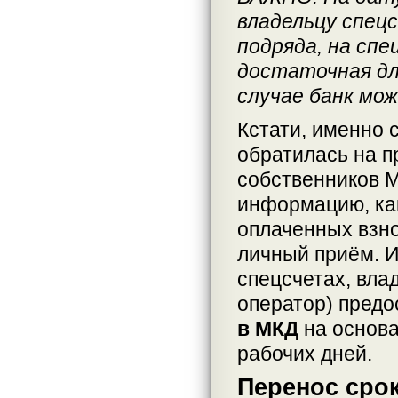
владельцу спец
подряда, на сп
достаточная дл
случае банк мо
Кстати, именно 
обратилась на п
собственников М
информацию, как
оплаченных взно
личный приём. 
спецсчетах, вла
оператор) пред
в МКД
на основа
рабочих дней.
Перенос сро