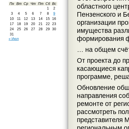
Пн
Вт
Ср
Чт
Пт
Сб
Вс
областного цент
1
2
Пензенского и Б
3
4
5
6
7
8
9
10
11
12
13
14
15
16
организации про
17
18
19
20
21
22
23
имущества разли
24
25
26
27
28
29
30
31
формирования ф
« Июл
… на общем счё
От проекта до п
касающиеся кап
программе, реша
Обновление общ
направления со
ремонте от реги
рассмотреть по
представителя М
региональным о