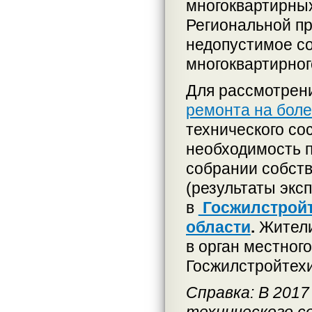
многоквартирных
Региональной пр
недопустимое с
многоквартирног
Для рассмотрен
ремонта на бол
технического со
необходимость 
собрании собств
(результаты экс
в
Госжилстройт
области
.
Жители
в орган местног
Госжилстройтех
Справка: В 201