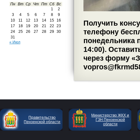
Пн
Вт
Ср
Чт
Пт
Сб
Вс
1
2
3
4
5
6
7
8
9
10
11
12
13
14
15
16
Получить конс
17
18
19
20
21
22
23
телефону беспл
24
25
26
27
28
29
30
31
понедельника по
« Июл
14:00). Остави
через форму «З
vopros@fkrmd58
Министерство ЖКХ и
Правительство
ГЗН Пензенской
Пензенской области
области