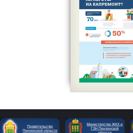
Министерство ЖКХ и
Правительство
ГЗН Пензенской
Пензенской области
области