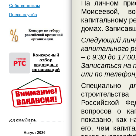
На личном прие
Собственникам
Моисеевой, в
Пресс-служба
капитальному р
домах. Записав
Следующий личн
капитального р
Конкурсный
– с 9:30 до 17:00
отбор
Записаться на 
подрядных
организаций
или по телефону
Специально д
строительств
Российской Ф
вопросов о ка
показано, как 
Календарь
его, чем капит
Август 2026