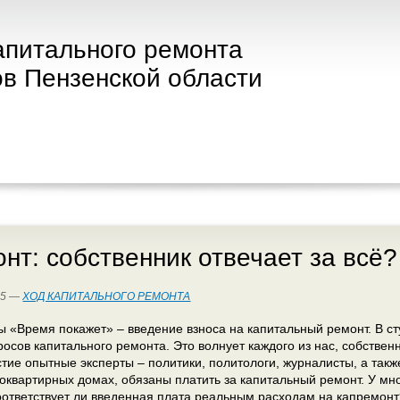
апитального ремонта
в Пензенской области
нт: собственник отвечает за всё?
15 —
ХОД КАПИТАЛЬНОГО РЕМОНТА
 «Время покажет» – введение взноса на капитальный ремонт. В 
росов капитального ремонта. Это волнует каждого из нас, собстве
тие опытные эксперты – политики, политологи, журналисты, а такж
оквартирных домах, обязаны платить за капитальный ремонт. У мно
ответствует ли введенная плата реальным расходам на капремонт? 