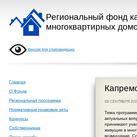
Региональный фонд к
многоквартирных домо
Версия для слабовидящих
Главная
Капремо
О Фонде
Региональная программа
08 СЕНТЯБРЯ 20
Нормативные правовые акты
Тема программы
актуальных воп
Конкурсы
принимают учас
Собственникам
живущие в мног
возмущение. Со