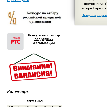
Пресс-служба
отремонтируют?
эфире Первого 
Выпуск програм
Конкурсный отбор
подрядных
организаций
Календарь
Август 2026
Пн
Вт
Ср
Чт
Пт
Сб
Вс