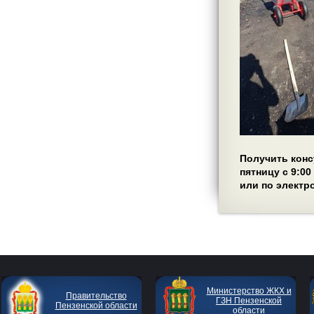
Получить конс
пятницу с 9:0
или по электр
Министерство ЖКХ и
Правительство
ГЗН Пензенской
Пензенской области
области