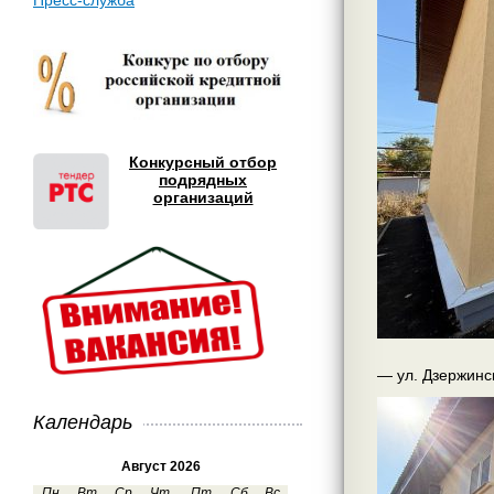
Пресс-служба
Конкурсный отбор
подрядных
организаций
— ул. Дзержинс
Календарь
Август 2026
Пн
Вт
Ср
Чт
Пт
Сб
Вс