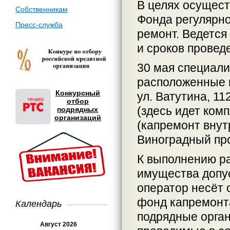
В целях осущест
Собственникам
Фонда регулярно
Пресс-служба
ремонт. Ведется 
и сроков провед
30 мая специали
расположенные по
Конкурсный
ул. Ватутина, 112
отбор
(здесь идет комп
подрядных
организаций
(капремонт вну
Виноградный про
К выполнению р
имущества допус
оператор несёт 
фонд капремонт
Календарь
подрядные орган
Август 2026