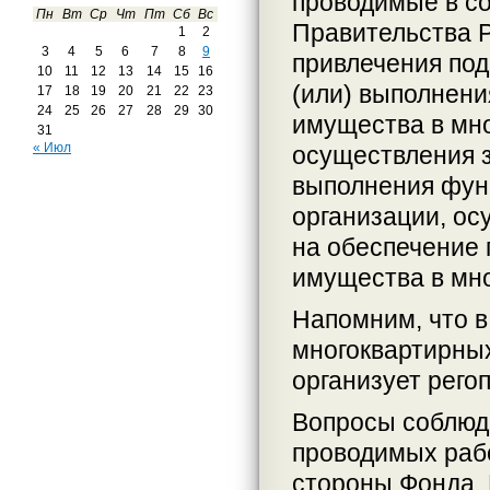
проводимые в со
Пн
Вт
Ср
Чт
Пт
Сб
Вс
Правительства Р
1
2
3
4
5
6
7
8
9
привлечения под
10
11
12
13
14
15
16
(или) выполнени
17
18
19
20
21
22
23
24
25
26
27
28
29
30
имущества в мно
31
« Июл
осуществления за
выполнения фун
организации, о
на обеспечение 
имущества в мн
Напомним, что в
многоквартирных
организует рего
Вопросы соблюде
проводимых раб
стороны Фонда. 