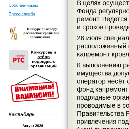
В целях осущест
Собственникам
Фонда регулярно
Пресс-служба
ремонт. Ведется 
и сроков провед
26 июля специал
расположенный п
Конкурсный
капремонт кровл
отбор
подрядных
К выполнению р
организаций
имущества допус
оператор несёт 
фонд капремонт
подрядные орган
проводимые в со
Правительства Р
Календарь
привлечения под
Август 2026