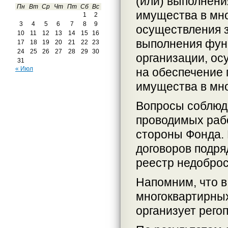
(или) выполнени
Пн
Вт
Ср
Чт
Пт
Сб
Вс
имущества в мно
1
2
3
4
5
6
7
8
9
осуществления за
10
11
12
13
14
15
16
выполнения фун
17
18
19
20
21
22
23
24
25
26
27
28
29
30
организации, о
31
« Июл
на обеспечение 
имущества в мн
Вопросы соблюде
проводимых раб
стороны Фонда. 
договоров подря
реестр недоброс
Напомним, что в
многоквартирных
организует рего