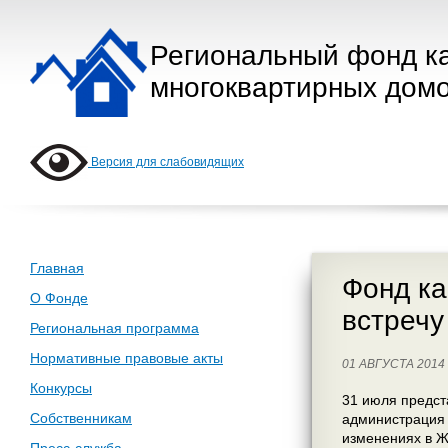
Региональный фонд к
многоквартирных домо
Версия для слабовидящих
Главная
Фонд ка
О Фонде
встречу
Региональная программа
Нормативные правовые акты
01 АВГУСТА 201
Конкурсы
31 июля предст
Собственникам
администрация 
изменениях в Ж