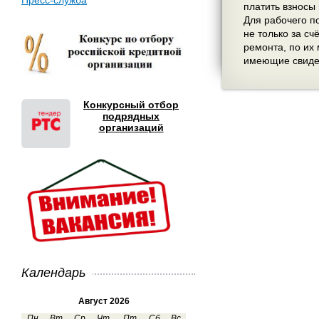
Пресс-служба
платить взносы
Для рабочего п
не только за с
ремонта, по их
имеющие свиде
Конкурсный отбор
подрядных
организаций
Календарь
Август 2026
Пн
Вт
Ср
Чт
Пт
Сб
Вс