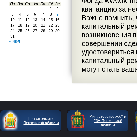
Фонда www.fkrmd
Пн
Вт
Ср
Чт
Пт
Сб
Вс
квитанцию за не
1
2
3
4
5
6
7
8
9
Важно помнить, 
10
11
12
13
14
15
16
капитальный ре
17
18
19
20
21
22
23
24
25
26
27
28
29
30
возникновения п
31
« Июл
совершении сде
удостовериться 
капитальный рем
могут стать ваш
Министерство ЖКХ и
Правительство
ГЗН Пензенской
Пензенской области
области