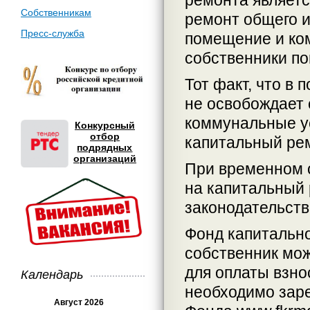
ремонта являетс
Собственникам
ремонт общего и
Пресс-служба
помещение и ко
собственники п
Тот факт, что в 
не освобождает 
коммунальные ус
Конкурсный
отбор
капитальный рем
подрядных
организаций
При временном о
на капитальный 
законодательств
Фонд капитально
собственник мож
для оплаты взно
Календарь
необходимо зар
Август 2026