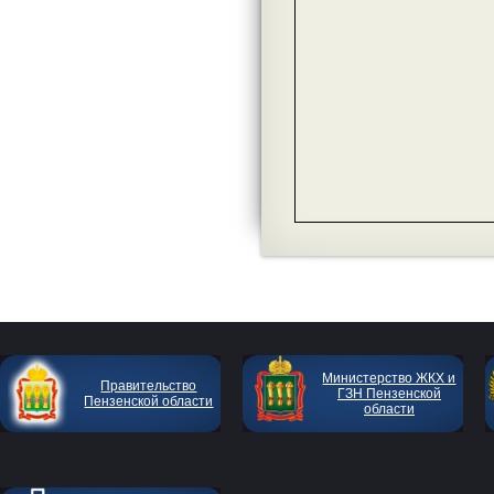
Министерство ЖКХ и
Правительство
ГЗН Пензенской
Пензенской области
области