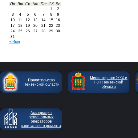
Пн
Вт
Ср
Чт
Пт
Сб
Вс
1
2
3
4
5
6
7
8
9
10
11
12
13
14
15
16
17
18
19
20
21
22
23
24
25
26
27
28
29
30
31
« Июл
Министерство ЖКХ и
Правительство
ГЗН Пензенской
Пензенской области
области
Ассоциация
региональных
операторов
капитального ремонта