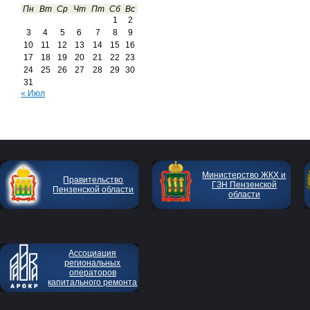
Пн
Вт
Ср
Чт
Пт
Сб
Вс
1
2
3
4
5
6
7
8
9
10
11
12
13
14
15
16
17
18
19
20
21
22
23
24
25
26
27
28
29
30
31
« Июл
Министерство ЖКХ и
Правительство
ГЗН Пензенской
Пензенской области
области
Ассоциация
региональных
операторов
капитального ремонта