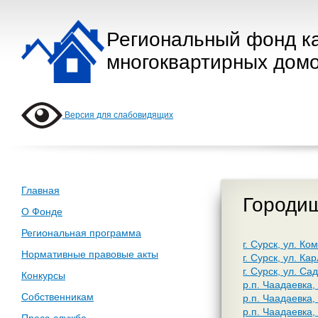
Региональный фонд к
многоквартирных домо
Версия для слабовидящих
Главная
Городи
О Фонде
Региональная программа
г. Сурск, ул. К
Нормативные правовые акты
г. Сурск, ул. Ка
г. Сурск, ул. Са
Конкурсы
р.п. Чаадаевка,
Собственникам
р.п. Чаадаевка,
р.п. Чаадаевка,