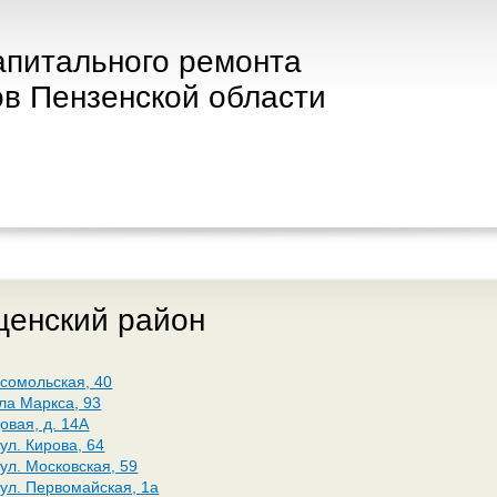
апитального ремонта
в Пензенской области
щенский район
омсомольская, 40
рла Маркса, 93
довая, д. 14А
 ул. Кирова, 64
 ул. Московская, 59
 ул. Первомайская, 1а