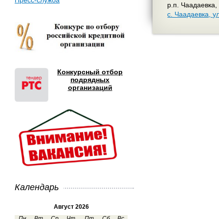
Пресс-служба
р.п. Чаадаевка,
с. Чаадаевка, у
Конкурсный отбор
подрядных
организаций
Календарь
Август 2026
Пн
Вт
Ср
Чт
Пт
Сб
Вс