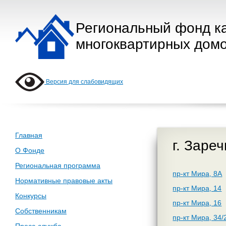
Региональный фонд к
многоквартирных домо
Версия для слабовидящих
Главная
г. Заре
О Фонде
Региональная программа
пр-кт Мира, 8А
Нормативные правовые акты
пр-кт Мира, 14
Конкурсы
пр-кт Мира, 16
Собственникам
пр-кт Мира, 34/