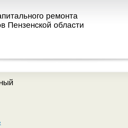
апитального ремонта
в Пензенской области
чный
2