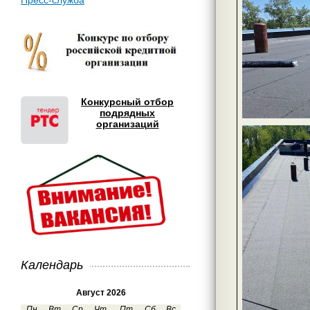
Пресс-служба
Конкурсный отбор
подрядных
организаций
Календарь
Август 2026
Пн
Вт
Ср
Чт
Пт
Сб
Вс