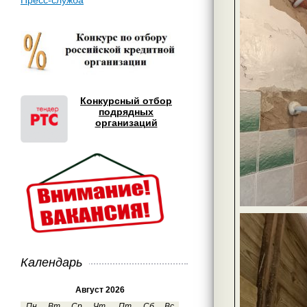
Пресс-служба
Конкурсный отбор
подрядных
организаций
Календарь
Август 2026
Пн
Вт
Ср
Чт
Пт
Сб
Вс