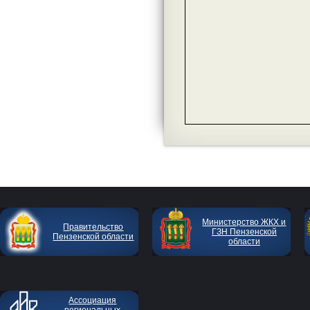
Министерство ЖКХ и
Правительство
ГЗН Пензенской
Пензенской области
области
Ассоциация