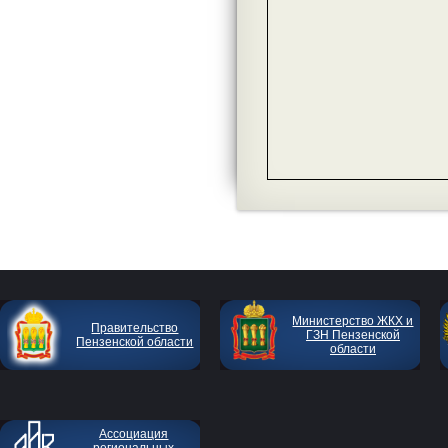
Министерство ЖКХ и
Правительство
ГЗН Пензенской
Пензенской области
области
Ассоциация