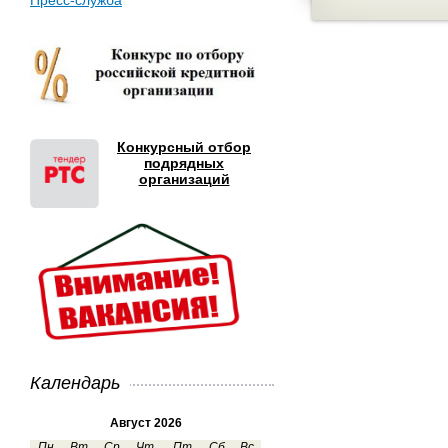
Пресс-служба
Конкурсный отбор
подрядных
организаций
Календарь
Август 2026
Пн
Вт
Ср
Чт
Пт
Сб
Вс