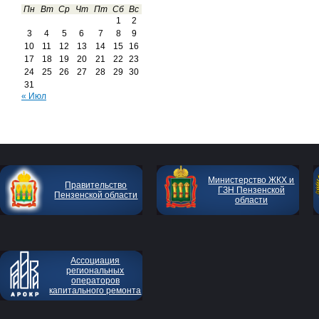
Пн
Вт
Ср
Чт
Пт
Сб
Вс
1
2
3
4
5
6
7
8
9
10
11
12
13
14
15
16
17
18
19
20
21
22
23
24
25
26
27
28
29
30
31
« Июл
Министерство ЖКХ и
Правительство
ГЗН Пензенской
Пензенской области
области
Ассоциация
региональных
операторов
капитального ремонта