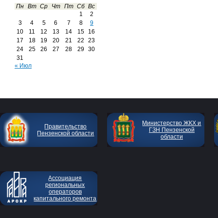
Пн
Вт
Ср
Чт
Пт
Сб
Вс
1
2
3
4
5
6
7
8
9
10
11
12
13
14
15
16
17
18
19
20
21
22
23
24
25
26
27
28
29
30
31
« Июл
Министерство ЖКХ и
Правительство
ГЗН Пензенской
Пензенской области
области
Ассоциация
региональных
операторов
капитального ремонта