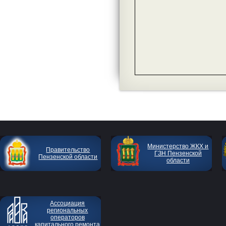
Министерство ЖКХ и
Правительство
ГЗН Пензенской
Пензенской области
области
Ассоциация
региональных
операторов
капитального ремонта