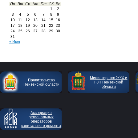
Пн
Вт
Ср
Чт
Пт
Сб
Вс
1
2
3
4
5
6
7
8
9
10
11
12
13
14
15
16
17
18
19
20
21
22
23
24
25
26
27
28
29
30
31
« Июл
Министерство ЖКХ и
Правительство
ГЗН Пензенской
Пензенской области
области
Ассоциация
региональных
операторов
капитального ремонта