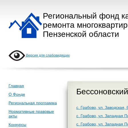
Региональный фонд к
ремонта многокварти
Пензенской области
Версия для слабовидящих
Главная
Бессоновский
О Фонде
Региональная программа
с. Грабово, ул. Заводская, 
Нормативные правовые
с. Грабово, ул. Западная П
акты
с. Грабово, ул. Западная П
Конкурсы