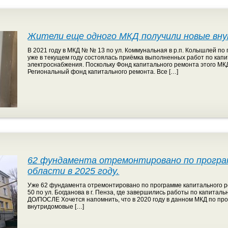
Жители еще одного МКД получили новые вн
В 2021 году в МКД № № 13 по ул. Коммунальная в р.п. Колышлей п
уже в текущем году состоялась приёмка выполненных работ по ка
электроснабжения. Поскольку Фонд капитального ремонта этого М
Региональный фонд капитального ремонта. Все […]
62 фундамента отремонтировано по програ
области в 2025 году.
Уже 62 фундамента отремонтировано по программе капитального р
50 по ул. Богданова в г. Пенза, где завершились работы по капита
ДО/ПОСЛЕ Хочется напомнить, что в 2020 году в данном МКД по п
внутридомовые […]