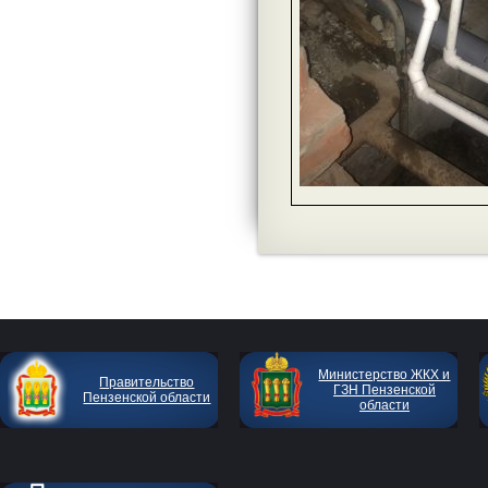
Министерство ЖКХ и
Правительство
ГЗН Пензенской
Пензенской области
области