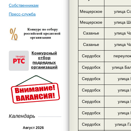
Собственникам
Мещерское
улица С
Пресс-служба
Мещерское
улица Ш
Сазанье
улица Ч
Сазанье
улица Ч
Конкурсный
Сердобск
переулок
отбор
подрядных
организаций
Сердобск
улица Ба
Сердобск
улица 
Сердобск
улица 
Сердобск
улица 
Сердобск
улица 
Календарь
Сердобск
улица Г
Август 2026