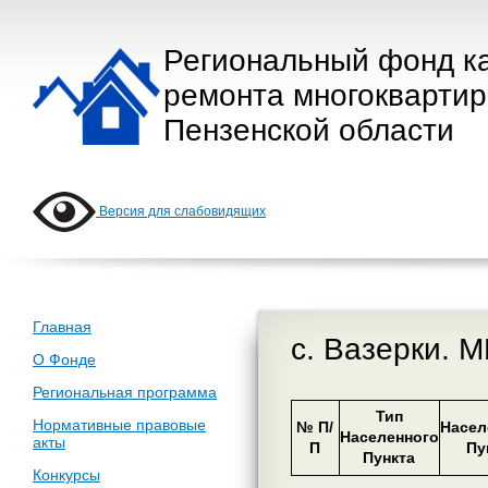
Региональный фонд к
ремонта многокварти
Пензенской области
Версия для слабовидящих
Главная
с. Вазерки. 
О Фонде
Региональная программа
Тип
Нормативные правовые
№ П/
Насел
Населенного
акты
П
Пу
Пункта
Конкурсы