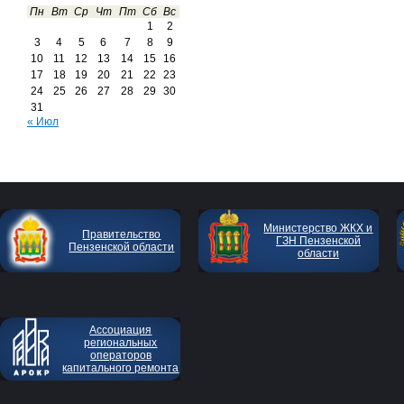
Пн
Вт
Ср
Чт
Пт
Сб
Вс
1
2
3
4
5
6
7
8
9
10
11
12
13
14
15
16
17
18
19
20
21
22
23
24
25
26
27
28
29
30
31
« Июл
Министерство ЖКХ и
Правительство
ГЗН Пензенской
Пензенской области
области
Ассоциация
региональных
операторов
капитального ремонта