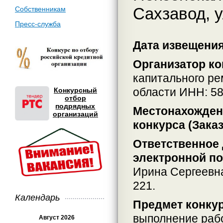
Сахзавод, у
Собственникам
Пресс-служба
Дата извещения:
Организатор ко
капитального р
области ИНН: 5
Конкурсный
отбор
подрядных
Местонахождени
организаций
конкурса (Заказ
Ответственное 
электронной по
Ирина Сергеевн
221.
Календарь
Предмет конкур
выполнение рабо
Август 2026