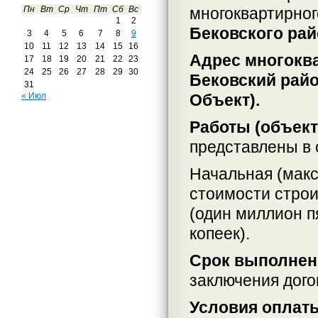
многоквартирно
Пн
Вт
Ср
Чт
Пт
Сб
Вс
1
2
Бековского рай
3
4
5
6
7
8
9
10
11
12
13
14
15
16
Адрес многокв
17
18
19
20
21
22
23
24
25
26
27
28
29
30
Бековский район
31
Объект).
« Июл
Работы (объек
представлены в 
Начальная (макс
стоимости строи
(один миллион п
копеек).
Срок выполнен
заключения дого
Условия оплат