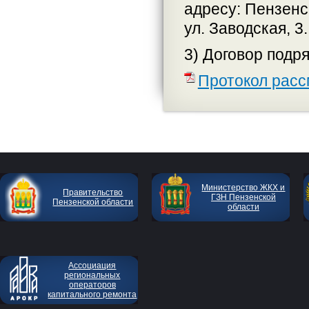
адресу: Пензенс
ул. Заводская, 3.
3) Договор подря
Протокол расс
Министерство ЖКХ и
Правительство
ГЗН Пензенской
Пензенской области
области
Ассоциация
региональных
операторов
капитального ремонта